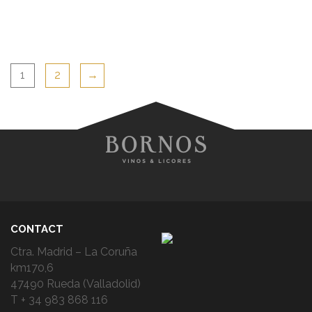
1
2
→
CONTACT
Ctra. Madrid – La Coruña
km170,6
47490 Rueda (Valladolid)
T + 34 983 868 116