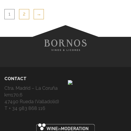
1
2
→
CONTACT
Ctra. Madrid – La Coruña
km170,6
47490 Rueda (Valladolid)
T + 34 983 868 116