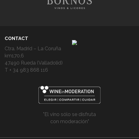
CONTACT
Ctra. Madrid – La Coruña
km170,6
47490 Rueda (Valladolid)
T + 34 983 868 116
"El vino sólo se disfruta
con moderación"