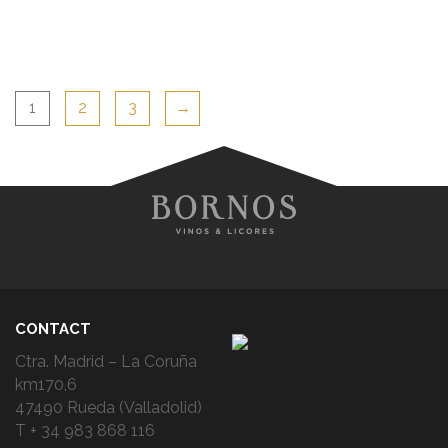
1
2
3
→
CONTACT
Ctra. Madrid – La Coruña
km170,6
47490 Rueda (Valladolid)
T + 34 983 868 116