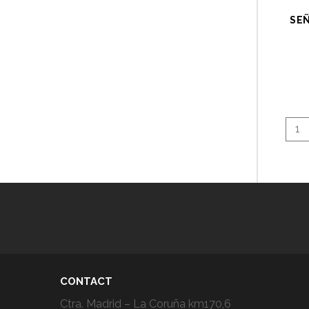
SEÑ
1
CONTACT
Ctra. Madrid – La Coruña km170,6