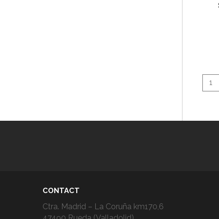
1
CONTACT
Ctra. Madrid – La Coruña km170,6
47490 Rueda (Valladolid)