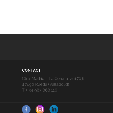
CONTACT
Ctra. Madrid – La Coruña km170,6
47490 Rueda (Valladolid)
T + 34 983 868 116