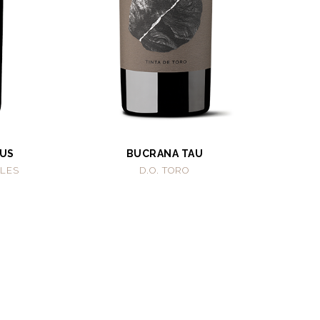
US
BUCRANA TAU
ILES
D.O. TORO