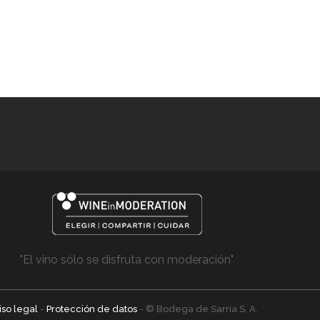
"El vino sólo se disfruta con moderación"
iso legal
-
Protección de datos
- © Bodega de Sarria S. A.