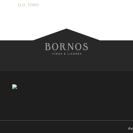
D.O. TORO
Av