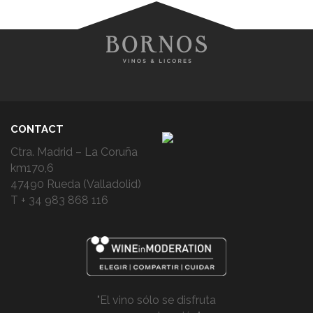
CONTACT
Ctra. Madrid – La Coruña
km170,6
47490 Rueda (Valladolid)
T + 34 983 868 116
"El vino sólo se disfruta