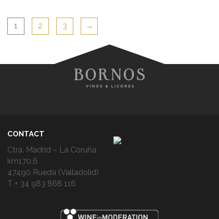
1
2
3
→
CONTACT
Ctra. Madrid – La Coruña
km170,6
47490 Rueda (Valladolid)
T + 34 983 868 116