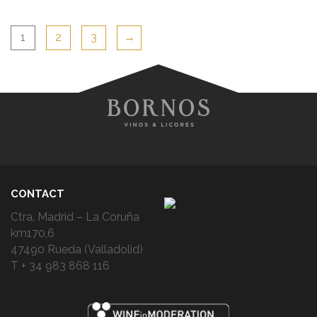
1
2
3
→
CONTACT
Ctra. Madrid – La Coruña
km170,6
47490 Rueda (Valladolid)
T + 34 983 868 116