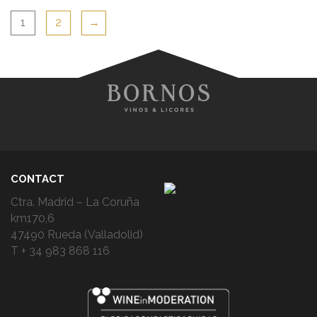
1
2
→
CONTACT
Ctra. Madrid – La Coruña
km170,6
47490 Rueda (Valladolid)
T + 34 983 868 116