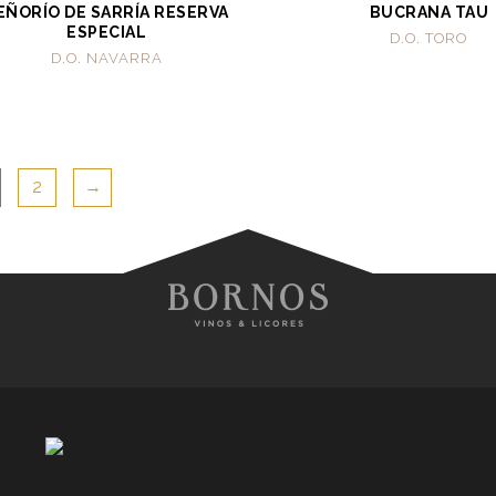
EÑORÍO DE SARRÍA RESERVA
BUCRANA TAU
ESPECIAL
D.O. TORO
D.O. NAVARRA
2
→