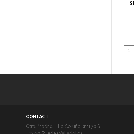
S
1
CONTACT
Ctra. Madrid – La Coruña km170,6
47490 Rueda (Valladolid)