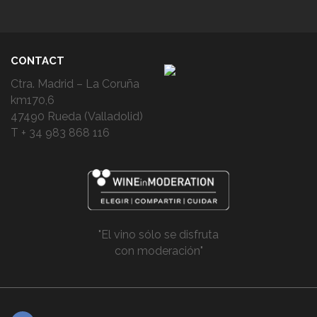
CONTACT
Ctra. Madrid – La Coruña
km170,6
47490 Rueda (Valladolid)
T + 34 983 868 116
"El vino sólo se disfruta
con moderación"