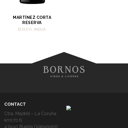
MARTÍNEZ CORTA
RESERVA
D.O.CA. RIOJA
CONTACT
Ctra. Madrid – La Coruña
km170,6
47490 Rueda (Valladolid)