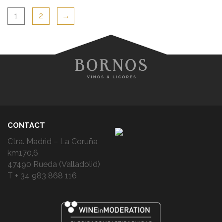
1
2
→
CONTACT
Ctra. Madrid – La Coruña
km170,6
47490 Rueda (Valladolid)
T + 34 983 868 116