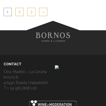
1
2
3
→
CONTACT
Ctra. Madrid – La Coruña
km170,6
47490 Rueda (Valladolid)
T + 34 983 868 116