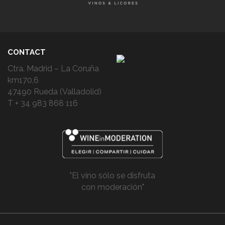
CONTACT
Ctra. Madrid – La Coruña
km170,6
47490 Rueda (Valladolid)
T + 34 983 868 116
"El vino sólo se disfruta
con moderación"