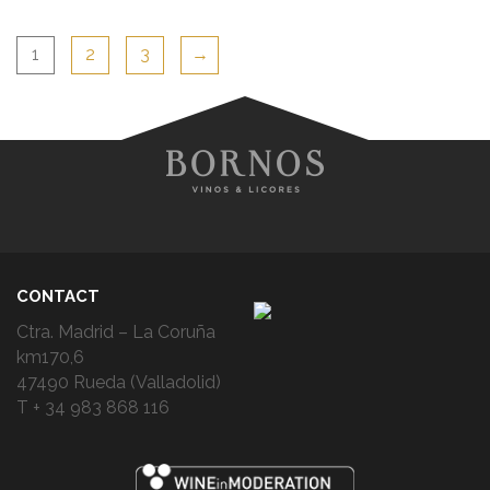
1
2
3
→
CONTACT
Ctra. Madrid – La Coruña
km170,6
47490 Rueda (Valladolid)
T + 34 983 868 116