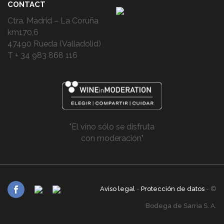
CONTACT
Ctra. Madrid – La Coruña
km170,6
47490 Rueda (Valladolid)
T + 34 983 868 116
"El vino sólo se disfruta
con moderación"
Aviso legal
-
Protección de datos
- ©
Bodega de Sarria S. A.