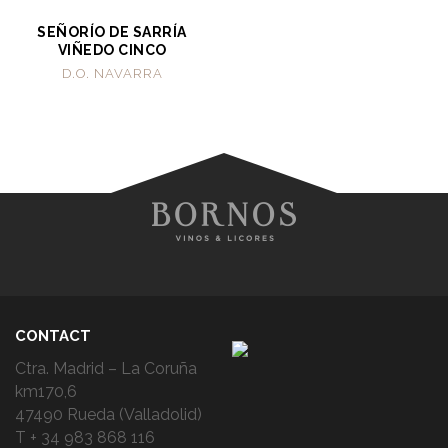
SEÑORÍO DE SARRÍA
VIÑEDO CINCO
D.O. NAVARRA
CONTACT
Ctra. Madrid – La Coruña
km170,6
47490 Rueda (Valladolid)
T + 34 983 868 116