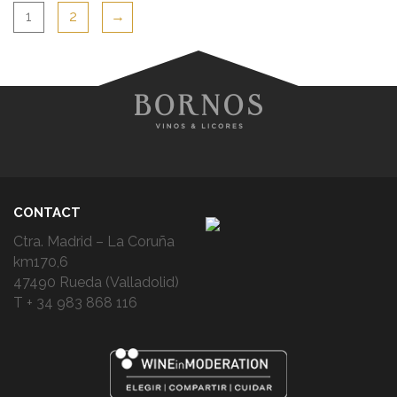
1
2
→
CONTACT
Ctra. Madrid – La Coruña
km170,6
47490 Rueda (Valladolid)
T + 34 983 868 116