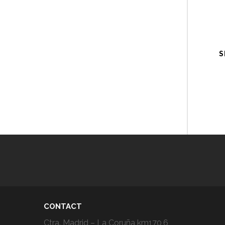
S
CONTACT
Ctra. Madrid – La Coruña km170,6