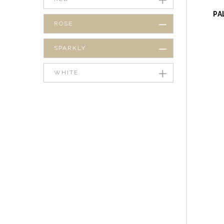
PA
ROSE
SPARKLY
WHITE