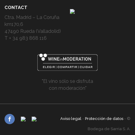
CONTACT
Ctra. Madrid – La Coruña
km170,6
47490 Rueda (Valladolid)
T + 34 983 868 116
"El vino sólo se disfruta
con moderación"
Aviso legal
-
Protección de datos
- ©
Bodega de Sarria S. A.