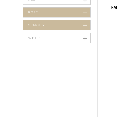
PA
ROSE
SPARKLY
WHITE