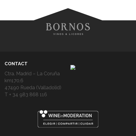
CONTACT
Ctra. Madrid – La Coruña
km170,6
47490 Rueda (Valladolid)
T + 34 983 868 116