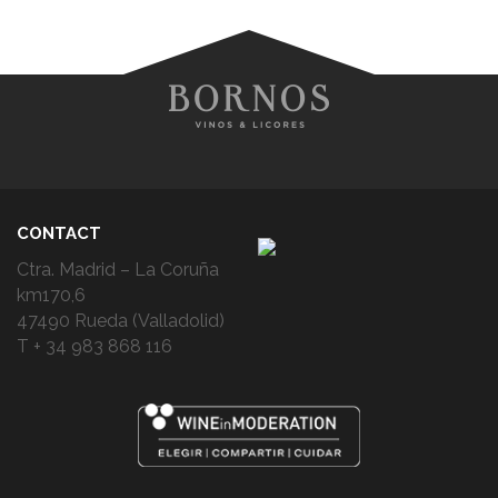
CONTACT
Ctra. Madrid – La Coruña
km170,6
47490 Rueda (Valladolid)
T + 34 983 868 116