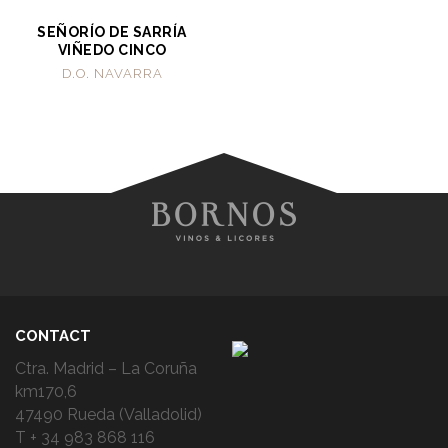
SEÑORÍO DE SARRÍA
VIÑEDO CINCO
D.O. NAVARRA
CONTACT
Ctra. Madrid – La Coruña
km170,6
47490 Rueda (Valladolid)
T + 34 983 868 116