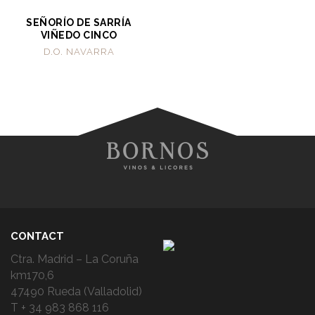
SEÑORÍO DE SARRÍA
VIÑEDO CINCO
D.O. NAVARRA
CONTACT
Ctra. Madrid – La Coruña
km170,6
47490 Rueda (Valladolid)
T + 34 983 868 116