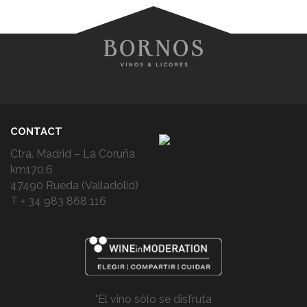
CONTACT
Ctra. Madrid – La Coruña
km170,6
47490 Rueda (Valladolid)
T + 34 983 868 116
"El vino sólo se disfruta