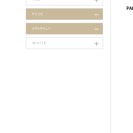
PA
ROSE
SPARKLY
WHITE