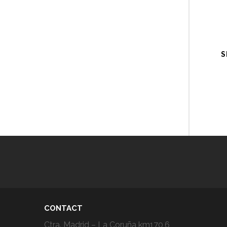
S
CONTACT
Ctra. Madrid – La Coruña km170,6