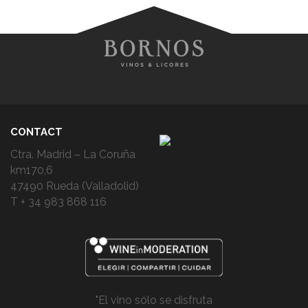
CONTACT
Ctra. Madrid – La Coruña
km170,6
47490 Rueda (Valladolid)
T + 34 983 868 116
"El vino sólo se disfruta