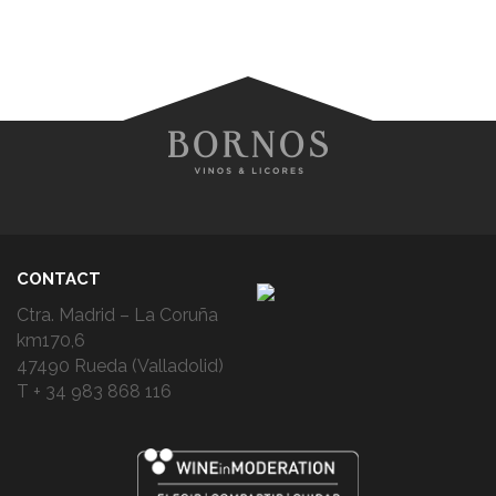
CONTACT
Ctra. Madrid – La Coruña
km170,6
47490 Rueda (Valladolid)
T + 34 983 868 116