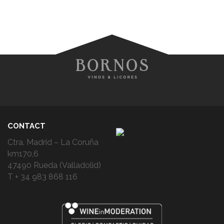
CONTACT
Ctra. Madrid – La Coruña
km170,6
47490 Rueda (Valladolid)
T + 34 983 868 116