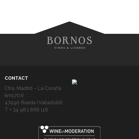
CONTACT
Ctra. Madrid – La Coruña
km170,6
47490 Rueda (Valladolid)
T + 34 983 868 116