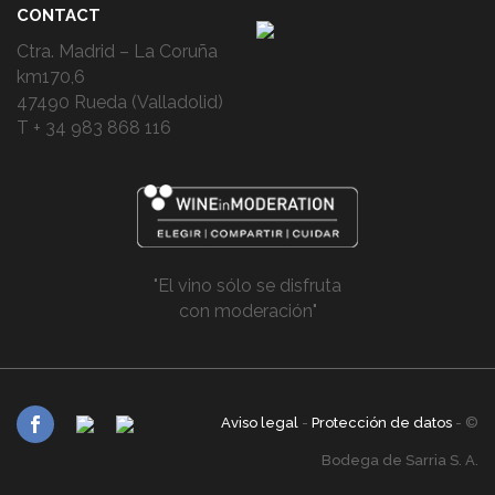
CONTACT
Ctra. Madrid – La Coruña
km170,6
47490 Rueda (Valladolid)
T + 34 983 868 116
"El vino sólo se disfruta
con moderación"
Aviso legal
-
Protección de datos
- ©
Bodega de Sarria S. A.