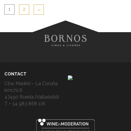
1
2
→
CONTACT
Ctra. Madrid – La Coruña
km170,6
47490 Rueda (Valladolid)
T + 34 983 868 116