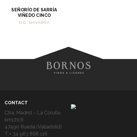
SEÑORÍO DE SARRÍA
VIÑEDO CINCO
D.O. NAVARRA
CONTACT
Ctra. Madrid – La Coruña
km170,6
47490 Rueda (Valladolid)
T + 34 983 868 116