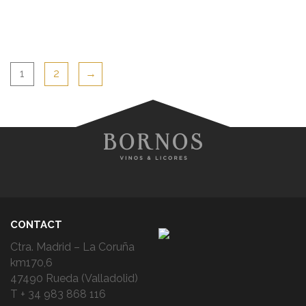
1
2
→
CONTACT
Ctra. Madrid – La Coruña
km170,6
47490 Rueda (Valladolid)
T + 34 983 868 116