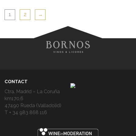
1
2
→
CONTACT
Ctra. Madrid – La Coruña
km170,6
47490 Rueda (Valladolid)
T + 34 983 868 116