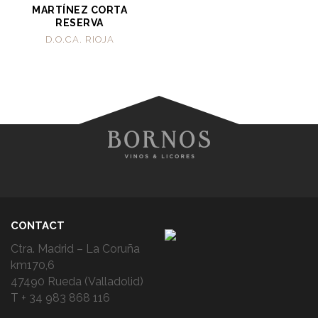
MARTÍNEZ CORTA
RESERVA
D.O.CA. RIOJA
CONTACT
Ctra. Madrid – La Coruña
km170,6
47490 Rueda (Valladolid)
T + 34 983 868 116