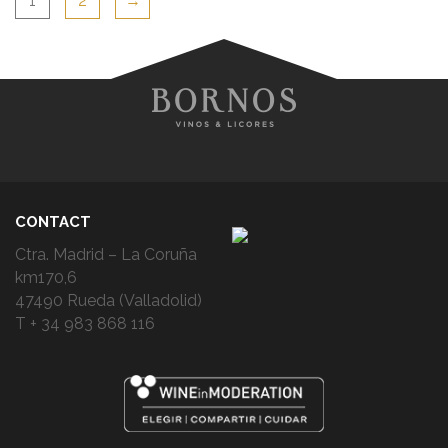
1
2
→
CONTACT
Ctra. Madrid – La Coruña
km170,6
47490 Rueda (Valladolid)
T + 34 983 868 116