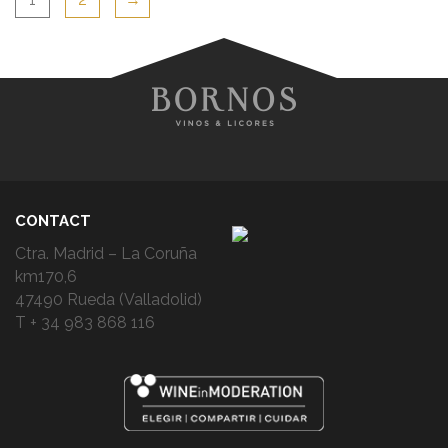
CONTACT
Ctra. Madrid – La Coruña
km170,6
47490 Rueda (Valladolid)
T + 34 983 868 116