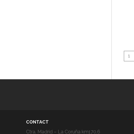
1
CONTACT
Ctra. Madrid – La Coruña km170,6