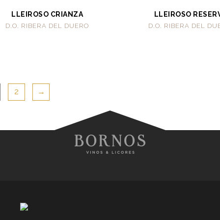
LLEIROSO CRIANZA
LLEIROSO RESER
D.O. RIBERA DEL DUERO
D.O. RIBERA DEL D
2
→