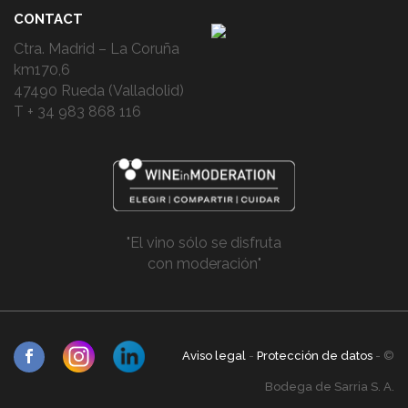
CONTACT
Ctra. Madrid – La Coruña
km170,6
47490 Rueda (Valladolid)
T + 34 983 868 116
"El vino sólo se disfruta
con moderación"
Aviso legal
-
Protección de datos
- ©
Bodega de Sarria S. A.