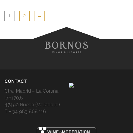
1
2
→
CONTACT
Ctra. Madrid – La Coruña
km170,6
47490 Rueda (Valladolid)
T + 34 983 868 116