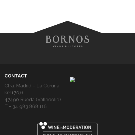
CONTACT
Ctra. Madrid – La Coruña
km170,6
47490 Rueda (Valladolid)
T + 34 983 868 116