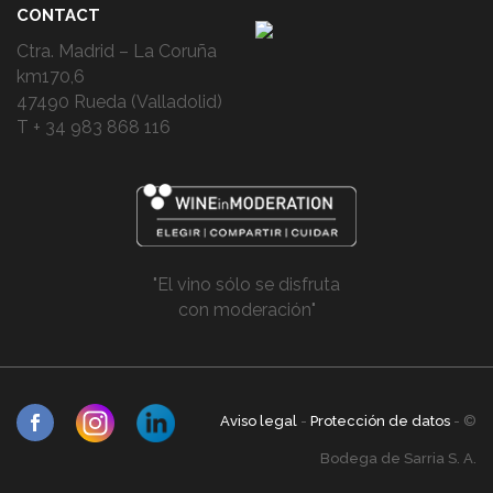
CONTACT
Ctra. Madrid – La Coruña
km170,6
47490 Rueda (Valladolid)
T + 34 983 868 116
"El vino sólo se disfruta
con moderación"
Aviso legal
-
Protección de datos
- ©
Bodega de Sarria S. A.