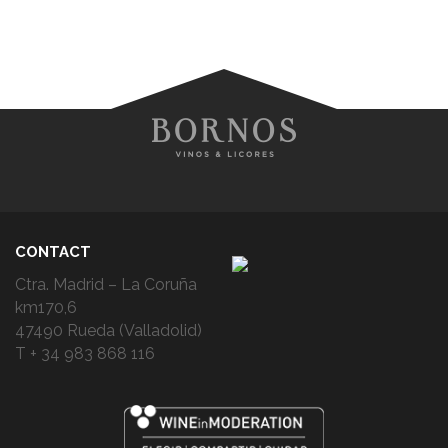
CONTACT
Ctra. Madrid – La Coruña
km170,6
47490 Rueda (Valladolid)
T + 34 983 868 116