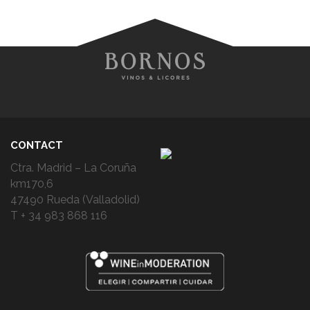
CONTACT
Ctra. Madrid – La Coruña
km170,6
47490 Rueda (Valladolid)
T + 34 983 868 116