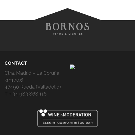
CONTACT
Ctra. Madrid – La Coruña
km170,6
47490 Rueda (Valladolid)
T + 34 983 868 116